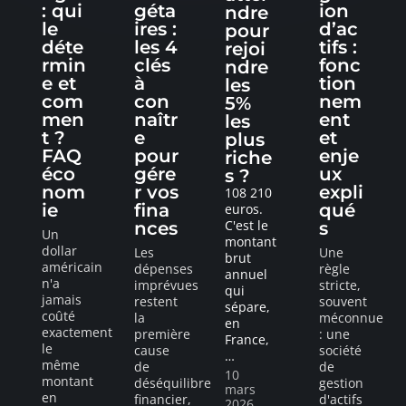
: qui
géta
ion
ndre
le
ires :
d’ac
pour
déte
les 4
tifs :
rejoi
rmin
clés
fonc
ndre
e et
à
tion
les
com
con
nem
5%
men
naîtr
ent
les
t ?
e
et
plus
FAQ
pour
enje
riche
éco
gére
ux
s ?
nom
r vos
expli
108 210
ie
fina
qué
euros.
C'est le
nces
s
Un
montant
dollar
Les
Une
brut
américain
dépenses
règle
annuel
n'a
imprévues
stricte,
qui
jamais
restent
souvent
sépare,
coûté
la
méconnue
en
exactement
première
: une
France,
le
cause
société
…
même
de
de
10
montant
déséquilibre
gestion
mars
en
financier,
d'actifs
2026