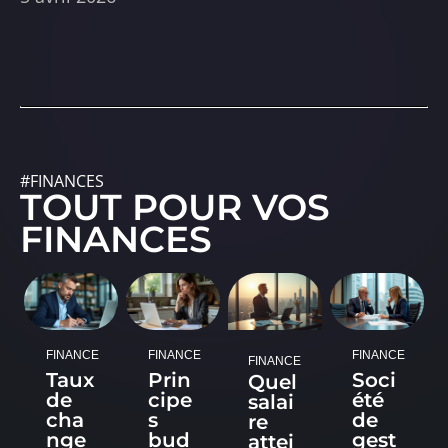
#FINANCES
TOUT POUR VOS
FINANCES
FINANCE
FINANCE
FINANCE
FINANCE
Taux
Prin
Soci
Quel
de
cipe
été
salai
cha
s
de
re
nge
bud
gest
attei