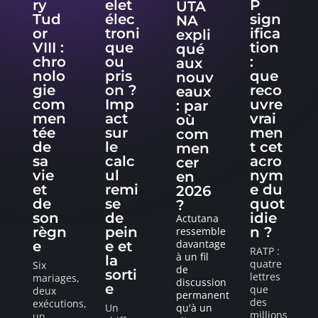
ry
elet
P
UTA
Tud
élec
sign
NA
or
troni
ifica
expli
VIII :
que
tion
qué
chro
ou
:
aux
nolo
pris
que
nouv
gie
on ?
reco
eaux
com
Imp
uvre
: par
men
act
vrai
où
tée
sur
men
com
de
le
t cet
men
sa
calc
acro
cer
vie
ul
nym
en
et
remi
e du
2026
de
se
quot
?
son
de
idie
Actutana
règn
pein
n ?
ressemble
davantage
e
e et
RATP :
à un fil
la
quatre
Six
de
sorti
lettres
mariages,
discussion
e
que
deux
permanent
des
exécutions,
Un
qu'à un
millions
un