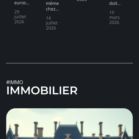
euros
…
même
doit
…
chez
…
29
10
juillet
mars
14
2026
2026
juillet
2026
#IMMO
IMMOBILIER