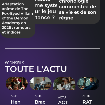
chronologie
Adaptation
game system
commentée de
anime de The
pour le jeu à
sa vie et de son
Fox-Eyed Villain
distance ?
règne
of the Demon
Academy en
2026 : rumeurs
et indices
#CONSEILS
TOUTE L'ACTU
ACTU
ACTU
ACTU
ACTU
Hen
Brac
RAT
ACT