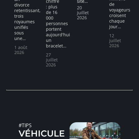
chiffre
site
…
de
divorce
: plus
20
voyageurs
retentissant,
de 16
juillet
croisent
trois
2026
000
chaque
royaumes
personnes
jour
…
unifiés
portent
sous
aujourd'hui
12
une
…
un
juillet
2026
bracelet
…
1 août
2026
27
juillet
2026
#TIPS
VÉHICULE