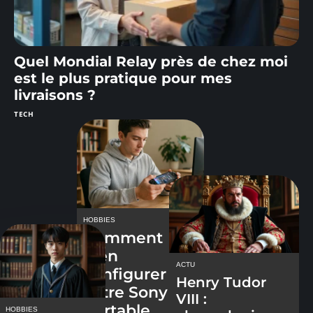
Quel Mondial Relay près de chez moi
est le plus pratique pour mes
livraisons ?
TECH
HOBBIES
Comment
bien
ACTU
configurer
Henry Tudor
votre Sony
VIII :
Portable
HOBBIES