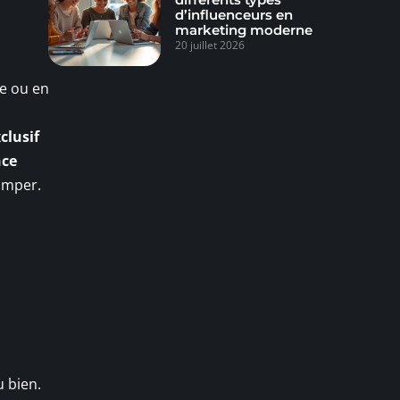
d’influenceurs en
marketing moderne
20 juillet 2026
ue ou en
clusif
nce
rimper.
u bien.