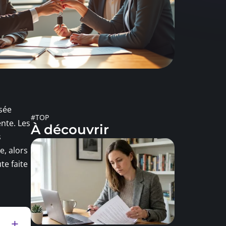
ssée
#TOP
nte. Les
À découvrir
s
e, alors
e faite