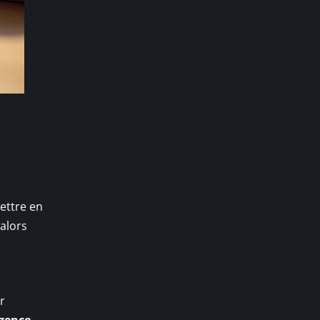
ettre en
 alors
r