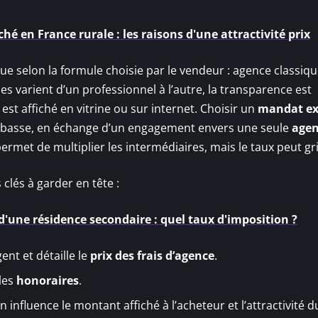
é en France rurale : les raisons d'une attractivité prix
tue selon la formule choisie par le vendeur : agence classiq
ues varient d’un professionnel à l’autre, la transparence est
est affiché en vitrine ou sur internet. Choisir un
mandat ex
s basse, en échange d’un engagement envers une seule
age
, permet de multiplier les intermédiaires, mais le taux peut g
 clés à garder en tête :
d'une résidence secondaire : quel taux d'imposition ?
gent et détaille le
prix des frais d’agence
.
 les
honoraires
.
 influence le montant affiché à l’acheteur et l’attractivité d