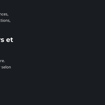
nces,
ctions,
s et
re.
r selon