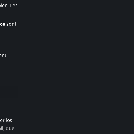
ien. Les
nce
sont
tenu.
er les
il, que