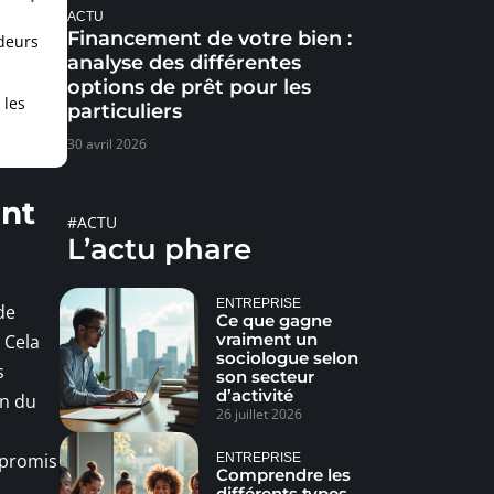
ACTU
Financement de votre bien :
ndeurs
analyse des différentes
options de prêt pour les
 les
particuliers
30 avril 2026
ent
#ACTU
L’actu phare
ENTREPRISE
de
Ce que gagne
vraiment un
 Cela
sociologue selon
s
son secteur
d’activité
on du
26 juillet 2026
mpromis
ENTREPRISE
Comprendre les
différents types