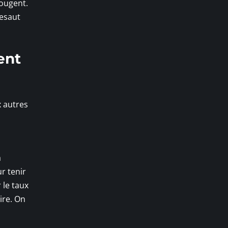
bougent.
resaut
ent
x autres
a
r tenir
 le taux
ire. On