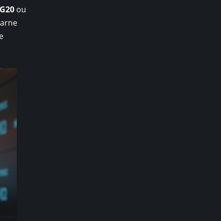
G20
ou
carne
e