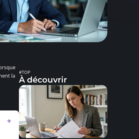
lorsque
#TOP
ment la
À découvrir