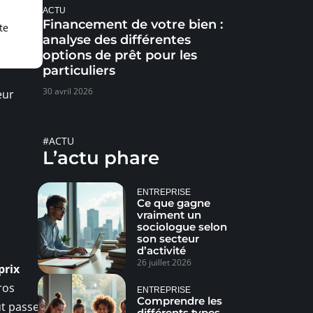
ACTU
Financement de votre bien :
te
analyse des différentes
options de prêt pour les
particuliers
30 avril 2026
eur
#ACTU
L’actu phare
ENTREPRISE
Ce que gagne
vraiment un
sociologue selon
son secteur
d’activité
26 juillet 2026
prix
ros
ENTREPRISE
Comprendre les
ut passe
différents types