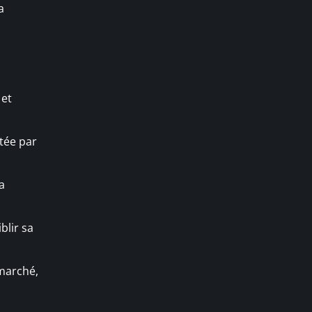
a
 et
tée par
la
blir sa
marché,