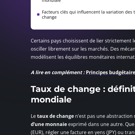
mondiale
Facteurs clés qui influencent la variation des 
change
Certains pays choisissent de lier strictement 
osciller librement sur les marchés. Des méca
modélisent les équilibres monétaires interna
A lire en complément :
Principes budgétaires
Taux de change : défini
mondiale
Le
taux de change
n’est pas une abstraction 
d’une monnaie
exprimé dans une autre. Que 
(EUR), régler une facture en yens (JPY) ou trans