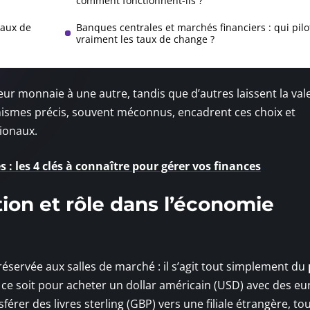
comment fonctionnent-ils ?
taux de
Banques centrales et marchés financiers : qui pilo
vraiment les taux de change ?
leur monnaie à une autre, tandis que d’autres laissent la val
nismes précis, souvent méconnus, encadrent ces choix et
tionaux.
 : les 4 clés à connaître pour gérer vos finances
tion et rôle dans l’économie
réservée aux salles de marché : il s’agit tout simplement du
ce soit pour acheter un dollar américain (USD) avec des eu
férer des livres sterling (GBP) vers une filiale étrangère, to