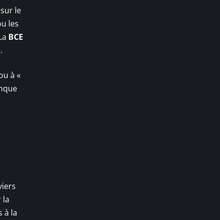
sur le
ou les
 La
BCE
.
ou à «
anque
s
viers
 la
 à la